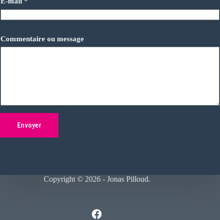
E-mail
*
e
s
s
a
g
Commentaire ou message
e
*
N
o
m
Envoyer
Copyright © 2026 -
Jonas Pilloud
.
Facebook