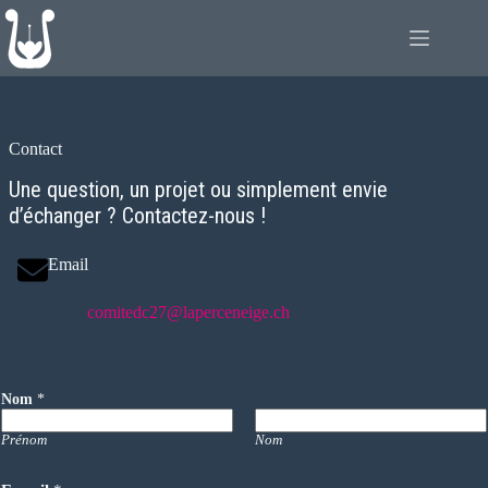
Passer
au
contenu
Contact
Une question, un projet ou simplement envie
d’échanger ? Contactez-nous !
Email
comitedc27@laperceneige.ch
Nom
*
Prénom
Nom
m